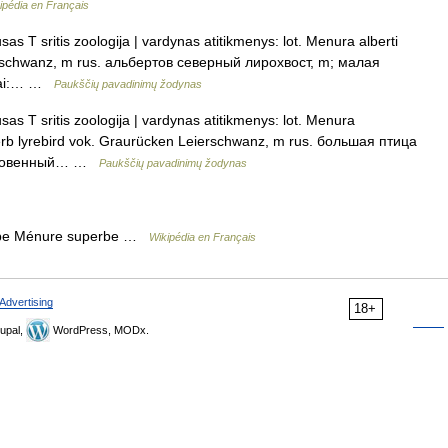
ipédia en Français
as T sritis zoologija | vardynas atitikmenys: lot. Menura alberti
eierschwanz, m rus. альбертов северный лирохвост, m; малая
šiai:… …
Paukščių pavadinimų žodynas
as T sritis zoologija | vardynas atitikmenys: lot. Menura
rb lyrebird vok. Graurücken Leierschwanz, m rus. большая птица
быкновенный… …
Paukščių pavadinimų žodynas
be Ménure superbe …
Wikipédia en Français
Advertising
18+
upal,
WordPress, MODx.