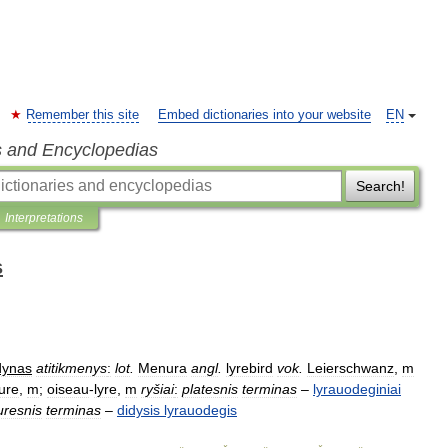
Remember this site
Embed dictionaries into your website
EN
s and Encyclopedias
Search!
Interpretations
s
dynas
atitikmenys
:
lot
.
Menura
angl
.
lyrebird
vok
.
Leierschwanz
,
m
ure
,
m
;
oiseau
-
lyre
,
m
ryšiai
:
platesnis
terminas
–
lyrauodeginiai
uresnis
terminas
–
didysis
lyrauodegis