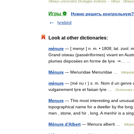
Vilniaus
universiteto
Ekologijos
institutas
. –
Vilnius
:
Vilniaus
Игры ⚽
Нужно решить контрольную?
lyrebird
Look at other dictionaries:
ménure
— [ menyr ] n. m. • 1808; lat. zool. 
Grand oiseau (passériformes) vivant en Austr
plumes disposées en forme de lyre. ⇒… …
Ménure
— Menuridae Menuridae …
Wikipédi
ménure
— (mé nu r ) s. m. Nom d un genre de
vulgairement lyre et faisan lyre …
Dictionnaire 
Menure
— This most interesting and unusual 
topographical name for a dweller by the long 
men , stone, and hir , long. A menhir is a s
Ménure d'Albert
— Menura alberti …
Wikipé