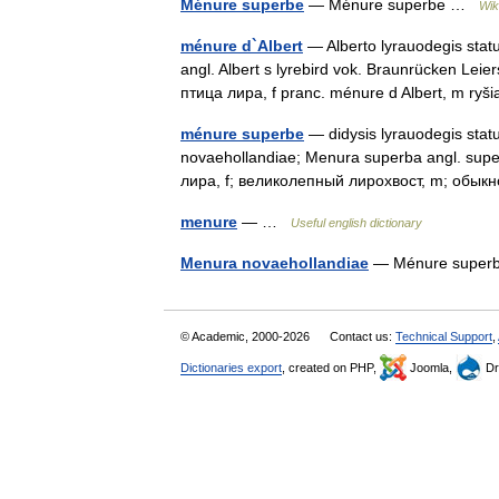
Ménure superbe
— Ménure superbe …
Wik
ménure d`Albert
— Alberto lyrauodegis status
angl. Albert s lyrebird vok. Braunrücken L
птица лира, f pranc. ménure d Albert, m ry
ménure superbe
— didysis lyrauodegis status
novaehollandiae; Menura superba angl. supe
лира, f; великолепный лирохвост, m; о
menure
— …
Useful english dictionary
Menura novaehollandiae
— Ménure super
© Academic, 2000-2026
Contact us:
Technical Support
,
Dictionaries export
, created on PHP,
Joomla,
Dr