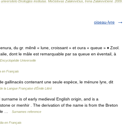
universiteto
Ekologijos
institutas
.
Mečislovas
Žalakevičius
,
Irena
Žalakevičienė
.
2009
.
oiseau-lyre
menura, du gr. mênê « lune, croissant » et oura « queue » ♦ Zool.
alie, dont le mâle est remarquable par sa queue en éventail, à
Encyclopédie Universelle
a en Français
 gallinacés contenant une seule espèce, le ménure lyre, dit
de la Langue Française d'Émile Littré
surname is of early medieval English origin, and is a
stone or menhir . The derivation of the name is from the Breton
ingle …
Surnames reference
dia en Français