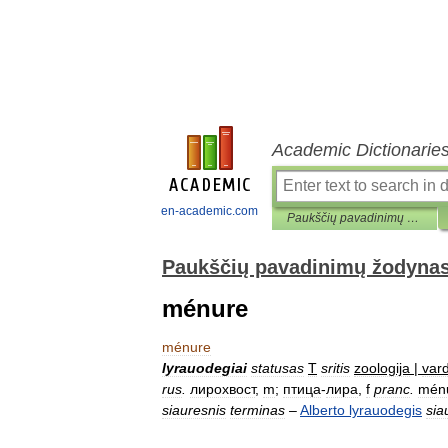
Academic Dictionarie
en-academic.com
Paukščių pavadinimų žodynas
Paukščių pavadinimų žodyna
ménure
ménure
lyrauodegiai
statusas
T
sritis
zoologija
|
var
rus
.
лирохвост
,
m
;
птица
-
лира
,
f
pranc
.
mén
siauresnis
terminas
–
Alberto
lyrauodegis
sia